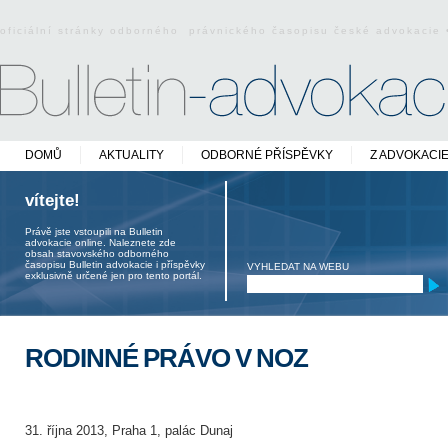
oficiální stránky odborného právnického časopisu české advokacie
DOMŮ
AKTUALITY
ODBORNÉ PŘÍSPĚVKY
Z ADVOKACI
vítejte!
Právě jste vstoupili na Bulletin
advokacie online. Naleznete zde
obsah stavovského odborného
časopisu Bulletin advokacie i příspěvky
VYHLEDAT NA WEBU
exklusivně určené jen pro tento portál.
RODINNÉ PRÁVO V NOZ
31. října 2013, Praha 1, palác Dunaj