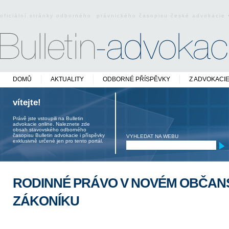
oficiální stránky odborného právnického časopisu české advokacie
DOMŮ
AKTUALITY
ODBORNÉ PŘÍSPĚVKY
Z ADVOKACI
vítejte!
Právě jste vstoupili na Bulletin
advokacie online. Naleznete zde
obsah stavovského odborného
časopisu Bulletin advokacie i příspěvky
VYHLEDAT NA WEBU
exklusivně určené jen pro tento portál.
RODINNÉ PRÁVO V NOVÉM OBČA
ZÁKONÍKU