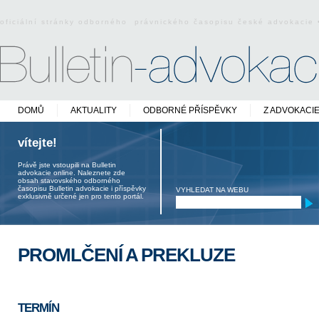
oficiální stránky odborného právnického časopisu české advokacie
DOMŮ
AKTUALITY
ODBORNÉ PŘÍSPĚVKY
Z ADVOKACI
vítejte!
Právě jste vstoupili na Bulletin
advokacie online. Naleznete zde
obsah stavovského odborného
časopisu Bulletin advokacie i příspěvky
VYHLEDAT NA WEBU
exklusivně určené jen pro tento portál.
PROMLČENÍ A PREKLUZE
TERMÍN