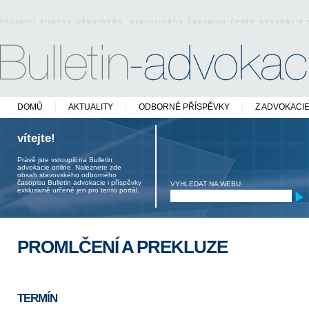
oficiální stránky odborného právnického časopisu české advokacie
DOMŮ
AKTUALITY
ODBORNÉ PŘÍSPĚVKY
Z ADVOKACI
vítejte!
Právě jste vstoupili na Bulletin
advokacie online. Naleznete zde
obsah stavovského odborného
časopisu Bulletin advokacie i příspěvky
VYHLEDAT NA WEBU
exklusivně určené jen pro tento portál.
PROMLČENÍ A PREKLUZE
TERMÍN