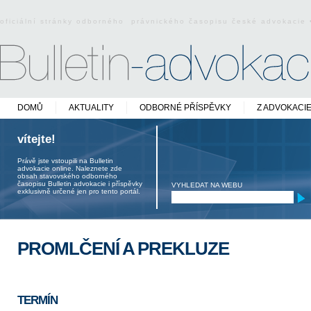
oficiální stránky odborného právnického časopisu české advokacie
DOMŮ
AKTUALITY
ODBORNÉ PŘÍSPĚVKY
Z ADVOKACI
vítejte!
Právě jste vstoupili na Bulletin
advokacie online. Naleznete zde
obsah stavovského odborného
časopisu Bulletin advokacie i příspěvky
VYHLEDAT NA WEBU
exklusivně určené jen pro tento portál.
PROMLČENÍ A PREKLUZE
TERMÍN