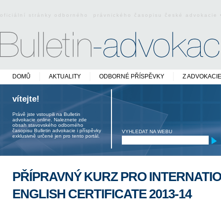
oficiální stránky odborného právnického časopisu české advokacie
DOMŮ
AKTUALITY
ODBORNÉ PŘÍSPĚVKY
Z ADVOKACI
vítejte!
Právě jste vstoupili na Bulletin
advokacie online. Naleznete zde
obsah stavovského odborného
časopisu Bulletin advokacie i příspěvky
VYHLEDAT NA WEBU
exklusivně určené jen pro tento portál.
PŘÍPRAVNÝ KURZ PRO INTERNATI
ENGLISH CERTIFICATE 2013-14