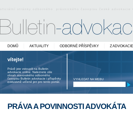
oficiální stránky odborného právnického časopisu české advokacie
DOMŮ
AKTUALITY
ODBORNÉ PŘÍSPĚVKY
Z ADVOKACI
vítejte!
Právě jste vstoupili na Bulletin
advokacie online. Naleznete zde
obsah stavovského odborného
časopisu Bulletin advokacie i příspěvky
VYHLEDAT NA WEBU
exklusivně určené jen pro tento portál.
PRÁVA A POVINNOSTI ADVOKÁTA