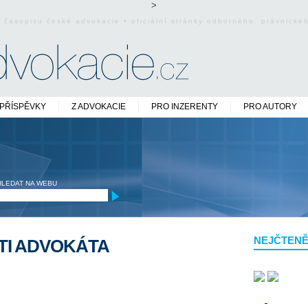
>
o časopisu české advokacie • oficiální stránky odborného právnick
PŘÍSPĚVKY
Z ADVOKACIE
PRO INZERENTY
PRO AUTORY
HLEDAT NA WEBU
NEJČTENĚ
TI ADVOKÁTA