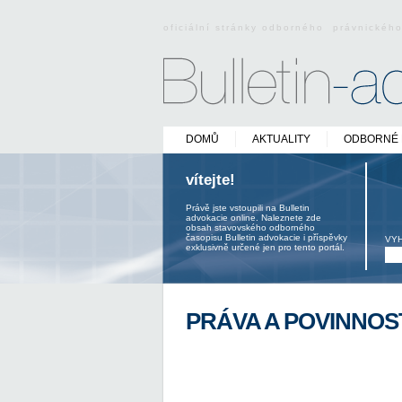
oficiální stránky odborného právnickéh
DOMŮ
AKTUALITY
ODBORNÉ 
vítejte!
Právě jste vstoupili na Bulletin
advokacie online. Naleznete zde
obsah stavovského odborného
časopisu Bulletin advokacie i příspěvky
VY
exklusivně určené jen pro tento portál.
PRÁVA A POVINNOS