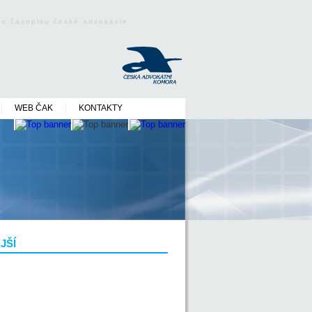
ého časopisu české advokacie
WEB ČAK
KONTAKTY
JŠÍ