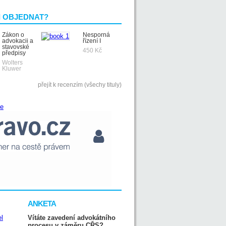
I OBJEDNAT?
Zákon o
Nesporná
advokacii a
řízení I
stavovské
450 Kč
předpisy
Wolters
Kluwer
přejít k recenzím (všechy tituly)
ANKETA
Vítáte zavedení advokátního
procesu v záměru CŘS?