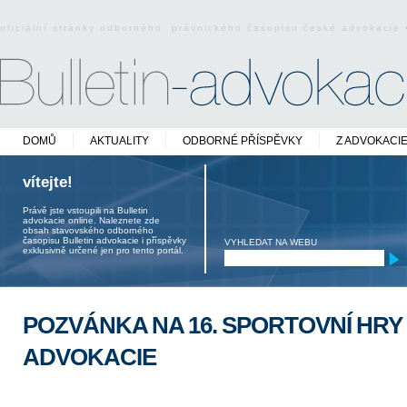
oficiální stránky odborného právnického časopisu české advokacie
DOMŮ
AKTUALITY
ODBORNÉ PŘÍSPĚVKY
Z ADVOKACI
vítejte!
Právě jste vstoupili na Bulletin
advokacie online. Naleznete zde
obsah stavovského odborného
časopisu Bulletin advokacie i příspěvky
VYHLEDAT NA WEBU
exklusivně určené jen pro tento portál.
POZVÁNKA NA 16. SPORTOVNÍ HRY
ADVOKACIE