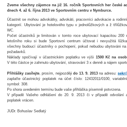
Zveme všechny zájemce na již 16. ročník Sportovních her české ad
dnech 4. až 6. října 2013 ve Sportovním centru v Nymburce.
Účastnit se mohou advokátky, advokáti, pracovníci advokacie a rodinn
kategorií. Ubytování je hotelového typu v jednolůžkových a ž třílůžk
WC.
Počet účastníků je limitován v tomto roce ubytovací kapacitou 200
letošního roku si bude Sportovní centrum účtovat i nevyužitá lůžk
všechny budoucí účastníky o pochopení, pokud nebudou ubytováni na
požadavků.
Náklady spočívají v účastnickém poplatku ve výši
1500 Kč na osobu
V této částce je zahrnuto ubytování, stravování 3 x denně a nájem sport
Přihlášky zasílejte
, prosím, nejpozději
do 13. 9. 2013
na adresu:
sekr
zaplaťte účastnický poplatek na účet číslo: 12432011/0100, variabil
symbol: 308.
Po shora uvedeném termínu bude vaše přihláška písemně potvrzena.
V případě Vašeho odhlášení do 20. 9. 2013 či v případě odvolání
poplatek vrácen.
JUDr. Bohuslav Sedlatý