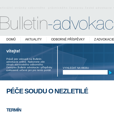
oficiální stránky odborného právnického časopisu české advokacie
DOMŮ
AKTUALITY
ODBORNÉ PŘÍSPĚVKY
Z ADVOKACI
vítejte!
Právě jste vstoupili na Bulletin
advokacie online. Naleznete zde
obsah stavovského odborného
časopisu Bulletin advokacie i příspěvky
VYHLEDAT NA WEBU
exklusivně určené jen pro tento portál.
PÉČE SOUDU O NEZLETILÉ
TERMÍN