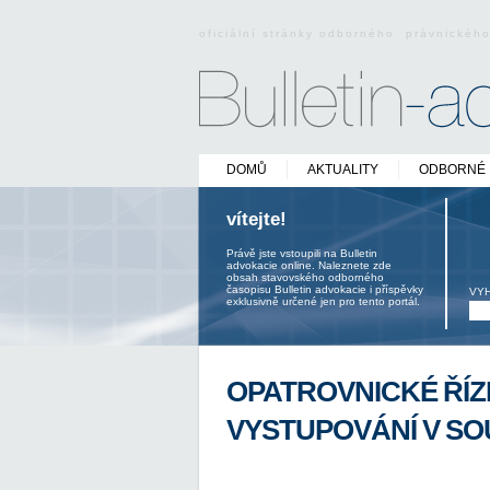
oficiální stránky odborného právnickéh
DOMŮ
AKTUALITY
ODBORNÉ 
vítejte!
Právě jste vstoupili na Bulletin
advokacie online. Naleznete zde
obsah stavovského odborného
časopisu Bulletin advokacie i příspěvky
VY
exklusivně určené jen pro tento portál.
OPATROVNICKÉ ŘÍZE
VYSTUPOVÁNÍ V SOU