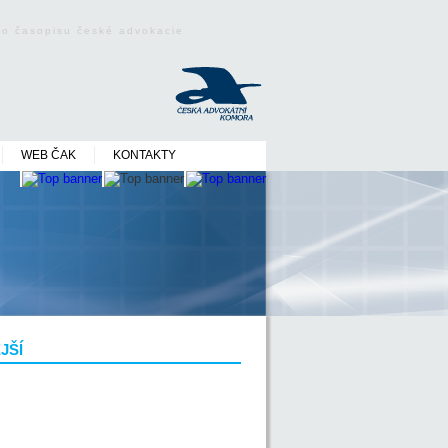
ého časopisu české advokacie
WEB ČAK
KONTAKTY
JŠÍ