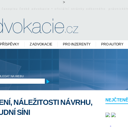
>
o časopisu české advokacie • oficiální stránky odborného právnick
PŘÍSPĚVKY
Z ADVOKACIE
PRO INZERENTY
PRO AUTORY
HLEDAT NA WEBU
NEJČTENĚ
NÍ, NÁLEŽITOSTI NÁVRHU,
DNÍ SÍNI