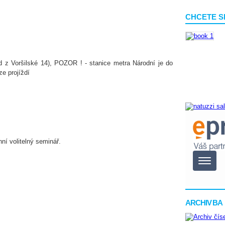
CHCETE S
d z Voršilské 14), POZOR ! - stanice metra Národní je do
ze projíždí
ní volitelný seminář.
ARCHIV BA