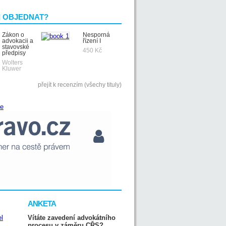
I OBJEDNAT?
Zákon o
Nesporná
advokacii a
řízení I
stavovské
450 Kč
předpisy
Wolters
Kluwer
přejít k recenzím (všechy tituly)
ANKETA
Vítáte zavedení advokátního
procesu v záměru CŘS?