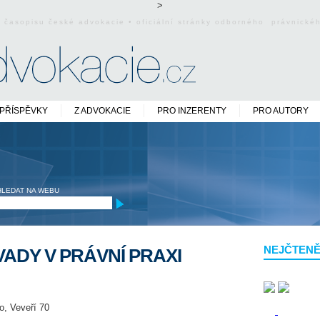
>
o časopisu české advokacie • oficiální stránky odborného právnick
PŘÍSPĚVKY
Z ADVOKACIE
PRO INZERENTY
PRO AUTORY
HLEDAT NA WEBU
NEJČTENĚ
ADY V PRÁVNÍ PRAXI
o, Veveří 70