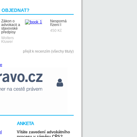
I OBJEDNAT?
Zákon o
Nesporná
advokacii a
řízení I
stavovské
450 Kč
předpisy
Wolters
Kluwer
přejít k recenzím (všechy tituly)
ANKETA
Vítáte zavedení advokátního
procesu v záměru CŘS?