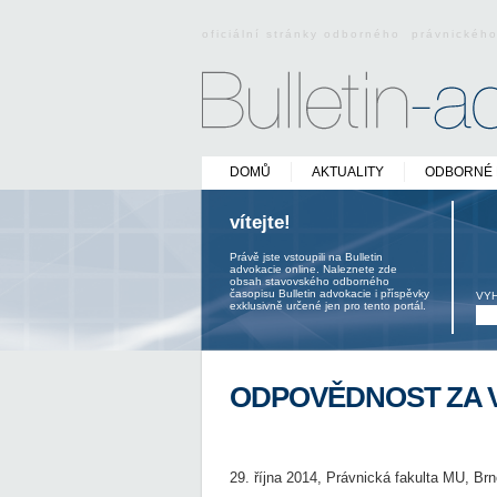
oficiální stránky odborného právnickéh
DOMŮ
AKTUALITY
ODBORNÉ 
vítejte!
Právě jste vstoupili na Bulletin
advokacie online. Naleznete zde
obsah stavovského odborného
časopisu Bulletin advokacie i příspěvky
VY
exklusivně určené jen pro tento portál.
ODPOVĚDNOST ZA V
29. října 2014, Právnická fakulta MU, Brn