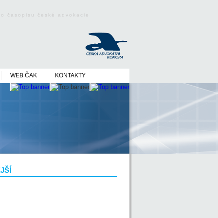
ého časopisu české advokacie
WEB ČAK
KONTAKTY
JŠÍ