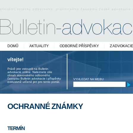
oficiální stránky odborného právnického časopisu české advokacie
DOMŮ
AKTUALITY
ODBORNÉ PŘÍSPĚVKY
Z ADVOKACI
vítejte!
Právě jste vstoupili na Bulletin
advokacie online. Naleznete zde
obsah stavovského odborného
časopisu Bulletin advokacie i příspěvky
VYHLEDAT NA WEBU
exklusivně určené jen pro tento portál.
OCHRANNÉ ZNÁMKY
TERMÍN