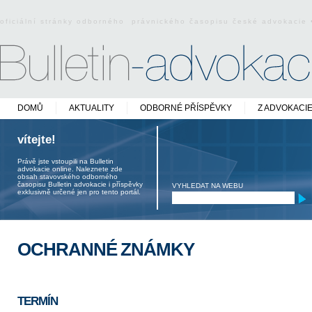
oficiální stránky odborného právnického časopisu české advokacie
DOMŮ
AKTUALITY
ODBORNÉ PŘÍSPĚVKY
Z ADVOKACI
vítejte!
Právě jste vstoupili na Bulletin
advokacie online. Naleznete zde
obsah stavovského odborného
časopisu Bulletin advokacie i příspěvky
VYHLEDAT NA WEBU
exklusivně určené jen pro tento portál.
OCHRANNÉ ZNÁMKY
TERMÍN