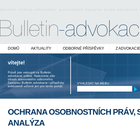
oficiální stránky odborného právnického časopisu české advokacie
DOMŮ
AKTUALITY
ODBORNÉ PŘÍSPĚVKY
Z ADVOKACI
vítejte!
Právě jste vstoupili na Bulletin
advokacie online. Naleznete zde
obsah stavovského odborného
časopisu Bulletin advokacie i příspěvky
VYHLEDAT NA WEBU
exklusivně určené jen pro tento portál.
OCHRANA OSOBNOSTNÍCH PRÁV, 
ANALÝZA