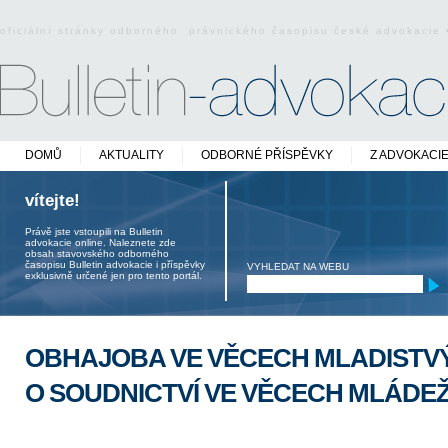
oficiální stránky odborného právnického časopisu české advokacie
DOMŮ
AKTUALITY
ODBORNÉ PŘÍSPĚVKY
Z ADVOKACI
vítejte!
Právě jste vstoupili na Bulletin
advokacie online. Naleznete zde
obsah stavovského odborného
časopisu Bulletin advokacie i příspěvky
VYHLEDAT NA WEBU
exklusivně určené jen pro tento portál.
OBHAJOBA VE VĚCECH MLADISTVÝ
O SOUDNICTVÍ VE VĚCECH MLÁDE