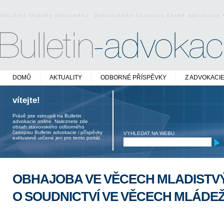
oficiální stránky odborného právnického časopisu české advokacie
DOMŮ
AKTUALITY
ODBORNÉ PŘÍSPĚVKY
Z ADVOKACI
vítejte!
Právě jste vstoupili na Bulletin
advokacie online. Naleznete zde
obsah stavovského odborného
časopisu Bulletin advokacie i příspěvky
VYHLEDAT NA WEBU
exklusivně určené jen pro tento portál.
OBHAJOBA VE VĚCECH MLADISTVÝ
O SOUDNICTVÍ VE VĚCECH MLÁDE