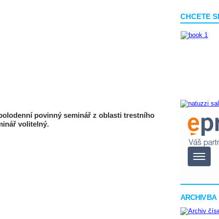
CHCETE S
polodenní povinný seminář z oblasti trestního
inář volitelný.
ARCHIV BA