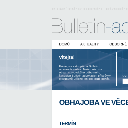
oficiální stránky odborného právnickéh
DOMŮ
AKTUALITY
ODBORNÉ 
vítejte!
Právě jste vstoupili na Bulletin
advokacie online. Naleznete zde
obsah stavovského odborného
časopisu Bulletin advokacie i příspěvky
VY
exklusivně určené jen pro tento portál.
OBHAJOBA VE VĚC
TERMÍN