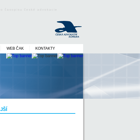
ého časopisu české advokacie
WEB ČAK
KONTAKTY
JŠÍ