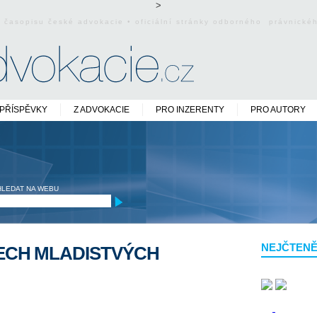
>
o časopisu české advokacie • oficiální stránky odborného právnick
PŘÍSPĚVKY
Z ADVOKACIE
PRO INZERENTY
PRO AUTORY
HLEDAT NA WEBU
NEJČTENĚ
ECH MLADISTVÝCH