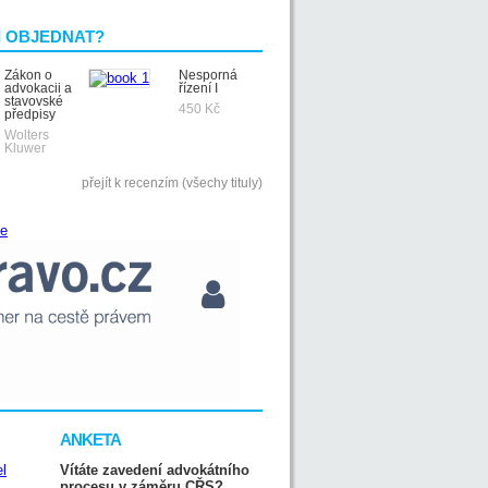
I OBJEDNAT?
Zákon o
Nesporná
advokacii a
řízení I
stavovské
450 Kč
předpisy
Wolters
Kluwer
přejít k recenzím (všechy tituly)
ANKETA
Vítáte zavedení advokátního
procesu v záměru CŘS?