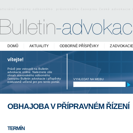
oficiální stránky odborného právnického časopisu české advokacie
DOMŮ
AKTUALITY
ODBORNÉ PŘÍSPĚVKY
Z ADVOKACI
vítejte!
Právě jste vstoupili na Bulletin
advokacie online. Naleznete zde
obsah stavovského odborného
časopisu Bulletin advokacie i příspěvky
VYHLEDAT NA WEBU
exklusivně určené jen pro tento portál.
OBHAJOBA V PŘÍPRAVNÉM ŘÍZENÍ
TERMÍN