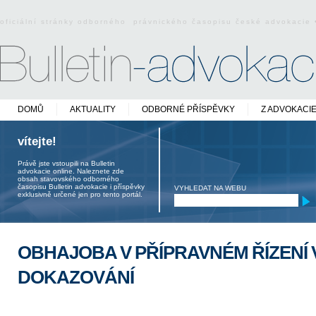
oficiální stránky odborného právnického časopisu české advokacie
DOMŮ
AKTUALITY
ODBORNÉ PŘÍSPĚVKY
Z ADVOKACI
vítejte!
Právě jste vstoupili na Bulletin
advokacie online. Naleznete zde
obsah stavovského odborného
časopisu Bulletin advokacie i příspěvky
VYHLEDAT NA WEBU
exklusivně určené jen pro tento portál.
OBHAJOBA V PŘÍPRAVNÉM ŘÍZENÍ
DOKAZOVÁNÍ