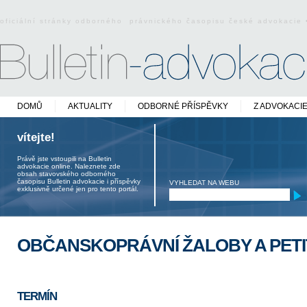
oficiální stránky odborného právnického časopisu české advokacie
DOMŮ
AKTUALITY
ODBORNÉ PŘÍSPĚVKY
Z ADVOKACI
vítejte!
Právě jste vstoupili na Bulletin
advokacie online. Naleznete zde
obsah stavovského odborného
časopisu Bulletin advokacie i příspěvky
VYHLEDAT NA WEBU
exklusivně určené jen pro tento portál.
OBČANSKOPRÁVNÍ ŽALOBY A PETI
TERMÍN