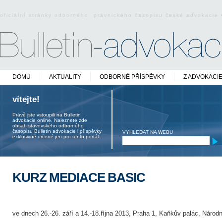
oficiální stránky odborného právnického časopisu české advokacie
DOMŮ
AKTUALITY
ODBORNÉ PŘÍSPĚVKY
Z ADVOKACI
vítejte!
Právě jste vstoupili na Bulletin
advokacie online. Naleznete zde
obsah stavovského odborného
časopisu Bulletin advokacie i příspěvky
VYHLEDAT NA WEBU
exklusivně určené jen pro tento portál.
KURZ MEDIACE BASIC
ve dnech 26.-26. září a 14.-18.října 2013, Praha 1, Kaňkův palác, Národní 