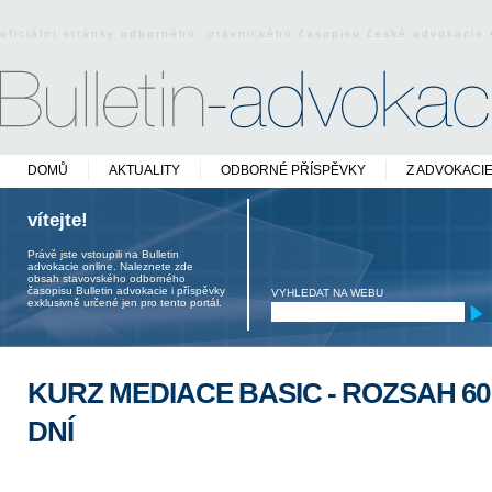
oficiální stránky odborného právnického časopisu české advokacie
DOMŮ
AKTUALITY
ODBORNÉ PŘÍSPĚVKY
Z ADVOKACI
vítejte!
Právě jste vstoupili na Bulletin
advokacie online. Naleznete zde
obsah stavovského odborného
časopisu Bulletin advokacie i příspěvky
VYHLEDAT NA WEBU
exklusivně určené jen pro tento portál.
KURZ MEDIACE BASIC - ROZSAH 60 H
DNÍ