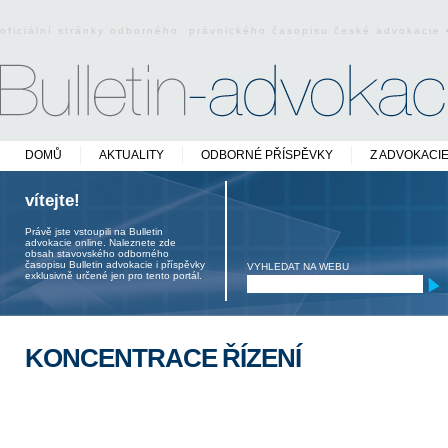
oficiální stránky odborného právnického časopisu české advokacie
DOMŮ
AKTUALITY
ODBORNÉ PŘÍSPĚVKY
Z ADVOKACI
vítejte!
Právě jste vstoupili na Bulletin
advokacie online. Naleznete zde
obsah stavovského odborného
časopisu Bulletin advokacie i příspěvky
VYHLEDAT NA WEBU
exklusivně určené jen pro tento portál.
KONCENTRACE ŘÍZENÍ