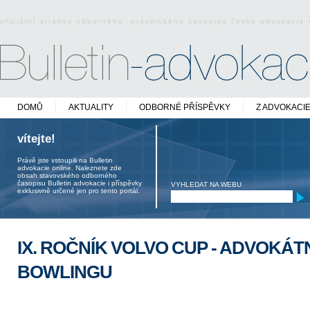
oficiální stránky odborného právnického časopisu české advokacie
DOMŮ
AKTUALITY
ODBORNÉ PŘÍSPĚVKY
Z ADVOKACI
vítejte!
Právě jste vstoupili na Bulletin
advokacie online. Naleznete zde
obsah stavovského odborného
časopisu Bulletin advokacie i příspěvky
VYHLEDAT NA WEBU
exklusivně určené jen pro tento portál.
IX. ROČNÍK VOLVO CUP - ADVOKÁT
BOWLINGU