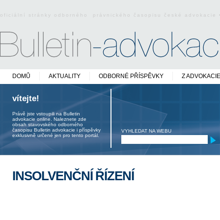
oficiální stránky odborného právnického časopisu české advokacie
DOMŮ
AKTUALITY
ODBORNÉ PŘÍSPĚVKY
Z ADVOKACI
vítejte!
Právě jste vstoupili na Bulletin
advokacie online. Naleznete zde
obsah stavovského odborného
časopisu Bulletin advokacie i příspěvky
VYHLEDAT NA WEBU
exklusivně určené jen pro tento portál.
INSOLVENČNÍ ŘÍZENÍ