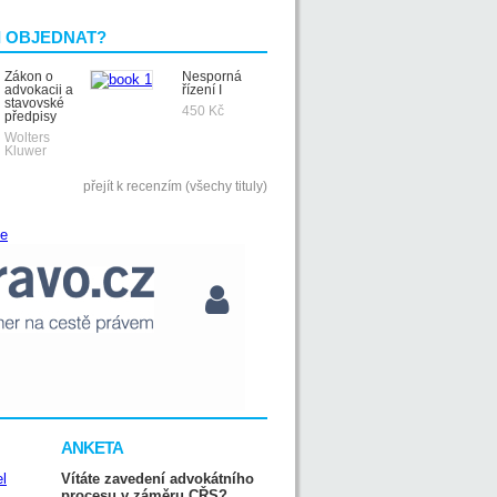
I OBJEDNAT?
Zákon o
Nesporná
advokacii a
řízení I
stavovské
450 Kč
předpisy
Wolters
Kluwer
přejít k recenzím (všechy tituly)
ANKETA
Vítáte zavedení advokátního
procesu v záměru CŘS?