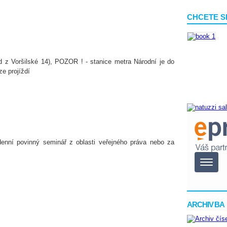
CHCETE S
d z Voršilské 14), POZOR ! - stanice metra Národní je do
ze projíždí
denní povinný seminář z oblasti veřejného práva nebo za
ARCHIV BA