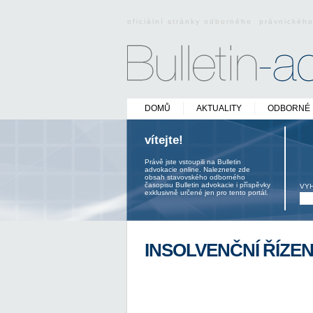
oficiální stránky odborného právnickéh
DOMŮ
AKTUALITY
ODBORNÉ 
vítejte!
Právě jste vstoupili na Bulletin
advokacie online. Naleznete zde
obsah stavovského odborného
časopisu Bulletin advokacie i příspěvky
VY
exklusivně určené jen pro tento portál.
INSOLVENČNÍ ŘÍZEN