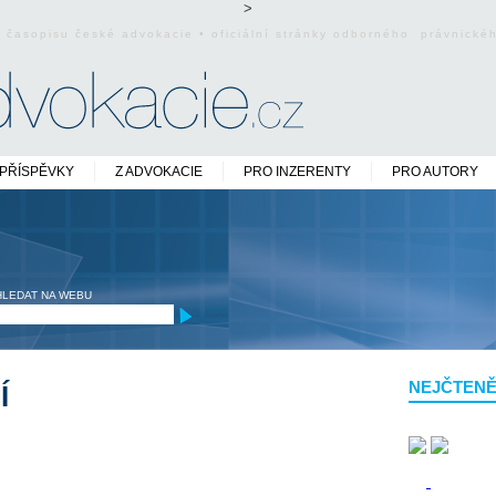
>
o časopisu české advokacie • oficiální stránky odborného právnick
PŘÍSPĚVKY
Z ADVOKACIE
PRO INZERENTY
PRO AUTORY
HLEDAT NA WEBU
NEJČTENĚ
Í