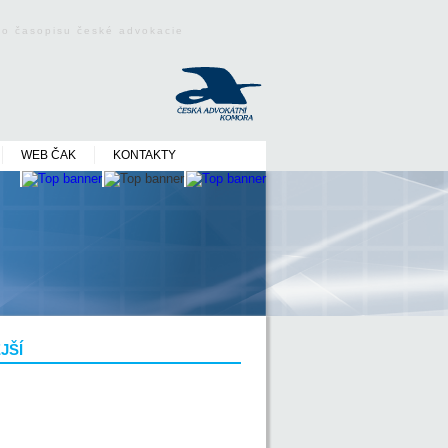
ého časopisu české advokacie
WEB ČAK
KONTAKTY
JŠÍ