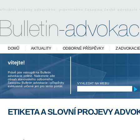
oficiální stránky odborného právnického časopisu české advokacie
DOMŮ
AKTUALITY
ODBORNÉ PŘÍSPĚVKY
Z ADVOKACI
vítejte!
Právě jste vstoupili na Bulletin
advokacie online. Naleznete zde
obsah stavovského odborného
časopisu Bulletin advokacie i příspěvky
VYHLEDAT NA WEBU
exklusivně určené jen pro tento portál.
ETIKETA A SLOVNÍ PROJEVY ADVO