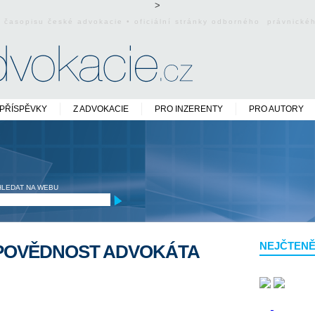
>
o časopisu české advokacie • oficiální stránky odborného právnick
PŘÍSPĚVKY
Z ADVOKACIE
PRO INZERENTY
PRO AUTORY
HLEDAT NA WEBU
NEJČTENĚ
DPOVĚDNOST ADVOKÁTA