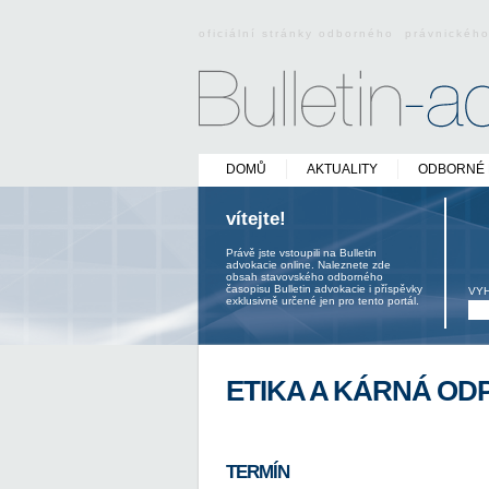
oficiální stránky odborného právnickéh
DOMŮ
AKTUALITY
ODBORNÉ 
vítejte!
Právě jste vstoupili na Bulletin
advokacie online. Naleznete zde
obsah stavovského odborného
časopisu Bulletin advokacie i příspěvky
VY
exklusivně určené jen pro tento portál.
ETIKA A KÁRNÁ O
TERMÍN