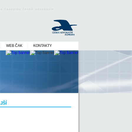
ého časopisu české advokacie
WEB ČAK
KONTAKTY
JŠÍ