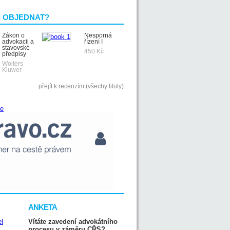
I OBJEDNAT?
Zákon o
Nesporná
advokacii a
řízení I
stavovské
450 Kč
předpisy
Wolters
Kluwer
přejít k recenzím (všechy tituly)
ANKETA
Vítáte zavedení advokátního
procesu v záměru CŘS?