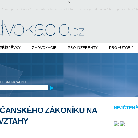
>
o časopisu české advokacie • oficiální stránky odborného právnick
PŘÍSPĚVKY
Z ADVOKACIE
PRO INZERENTY
PRO AUTORY
HLEDAT NA WEBU
NEJČTENĚ
ČANSKÉHO ZÁKONÍKU NA
VZTAHY