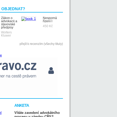
I OBJEDNAT?
Zákon o
Nesporná
advokacii a
řízení I
stavovské
450 Kč
předpisy
Wolters
Kluwer
přejít k recenzím (všechy tituly)
ANKETA
Vítáte zavedení advokátního
procesu v záměru CŘS?