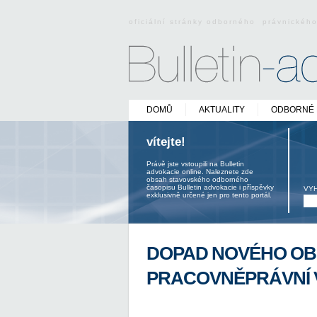
oficiální stránky odborného právnickéh
DOMŮ
AKTUALITY
ODBORNÉ 
vítejte!
Právě jste vstoupili na Bulletin
advokacie online. Naleznete zde
obsah stavovského odborného
časopisu Bulletin advokacie i příspěvky
VY
exklusivně určené jen pro tento portál.
DOPAD NOVÉHO OB
PRACOVNĚPRÁVNÍ 