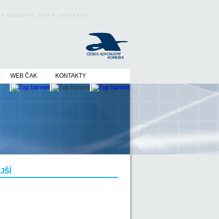
ého časopisu české advokacie
WEB ČAK
KONTAKTY
JŠÍ