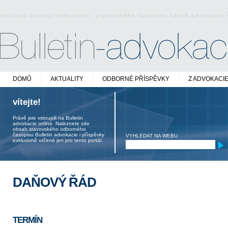
oficiální stránky odborného právnického časopisu české advokacie
DOMŮ
AKTUALITY
ODBORNÉ PŘÍSPĚVKY
Z ADVOKACI
vítejte!
Právě jste vstoupili na Bulletin
advokacie online. Naleznete zde
obsah stavovského odborného
časopisu Bulletin advokacie i příspěvky
VYHLEDAT NA WEBU
exklusivně určené jen pro tento portál.
DAŇOVÝ ŘÁD
TERMÍN