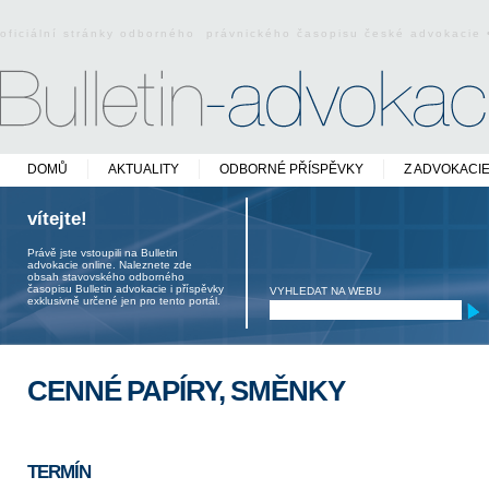
oficiální stránky odborného právnického časopisu české advokacie
DOMŮ
AKTUALITY
ODBORNÉ PŘÍSPĚVKY
Z ADVOKACI
vítejte!
Právě jste vstoupili na Bulletin
advokacie online. Naleznete zde
obsah stavovského odborného
časopisu Bulletin advokacie i příspěvky
VYHLEDAT NA WEBU
exklusivně určené jen pro tento portál.
CENNÉ PAPÍRY, SMĚNKY
TERMÍN