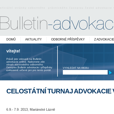
oficiální stránky odborného právnického časopisu české advokacie
DOMŮ
AKTUALITY
ODBORNÉ PŘÍSPĚVKY
Z ADVOKACI
vítejte!
Právě jste vstoupili na Bulletin
advokacie online. Naleznete zde
obsah stavovského odborného
časopisu Bulletin advokacie i příspěvky
VYHLEDAT NA WEBU
exklusivně určené jen pro tento portál.
CELOSTÁTNÍ TURNAJ ADVOKACIE V
6.9.- 7.9. 2013, Mariánské Lázně