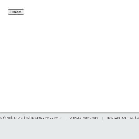
©
ČESKÁ ADVOKÁTNÍ KOMORA
2012 - 2013
©
IMPAX
2012 - 2013
KONTAKTOVAT SPRÁV