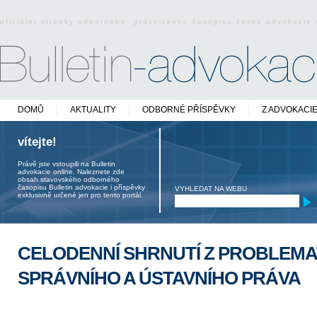
oficiální stránky odborného právnického časopisu české advokacie
DOMŮ
AKTUALITY
ODBORNÉ PŘÍSPĚVKY
Z ADVOKACI
vítejte!
Právě jste vstoupili na Bulletin
advokacie online. Naleznete zde
obsah stavovského odborného
časopisu Bulletin advokacie i příspěvky
VYHLEDAT NA WEBU
exklusivně určené jen pro tento portál.
CELODENNÍ SHRNUTÍ Z PROBLEMA
SPRÁVNÍHO A ÚSTAVNÍHO PRÁVA