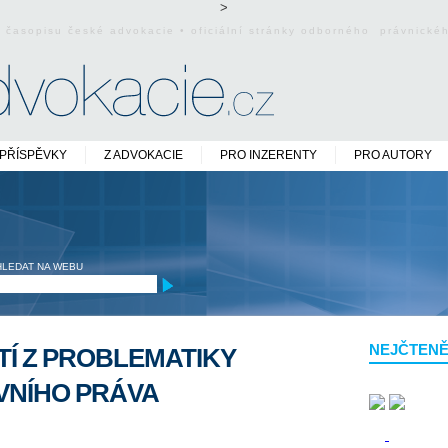
>
o časopisu české advokacie • oficiální stránky odborného právnick
PŘÍSPĚVKY
Z ADVOKACIE
PRO INZERENTY
PRO AUTORY
HLEDAT NA WEBU
NEJČTENĚ
Í Z PROBLEMATIKY
VNÍHO PRÁVA