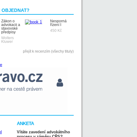
I OBJEDNAT?
Zákon o
Nesporná
advokacii a
řízení I
stavovské
450 Kč
předpisy
Wolters
Kluwer
přejít k recenzím (všechy tituly)
ANKETA
Vítáte zavedení advokátního
procesu v záměru CŘS?