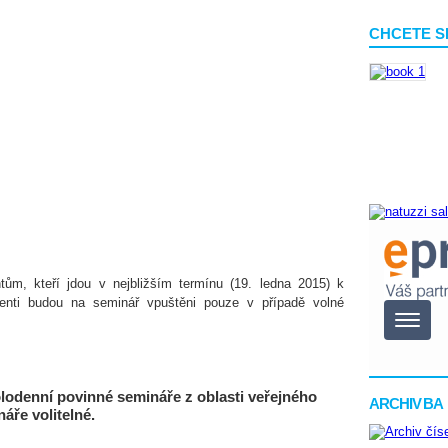
CHCETE S
tům, kteří jdou v nejbližším termínu (19. ledna 2015) k
enti budou na seminář vpuštěni pouze v případě volné
olodenní povinné semináře z oblasti veřejného
ARCHIV BA
áře volitelné.