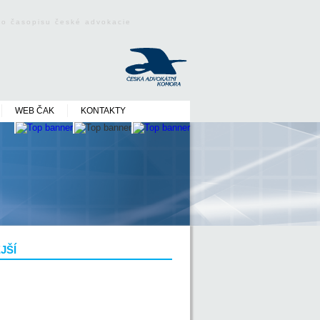
ého časopisu české advokacie
WEB ČAK
KONTAKTY
JŠÍ