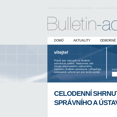
oficiální stránky odborného právnickéh
DOMŮ
AKTUALITY
ODBORNÉ 
vítejte!
Právě jste vstoupili na Bulletin
advokacie online. Naleznete zde
obsah stavovského odborného
časopisu Bulletin advokacie i příspěvky
VY
exklusivně určené jen pro tento portál.
CELODENNÍ SHRNUT
SPRÁVNÍHO A ÚSTA