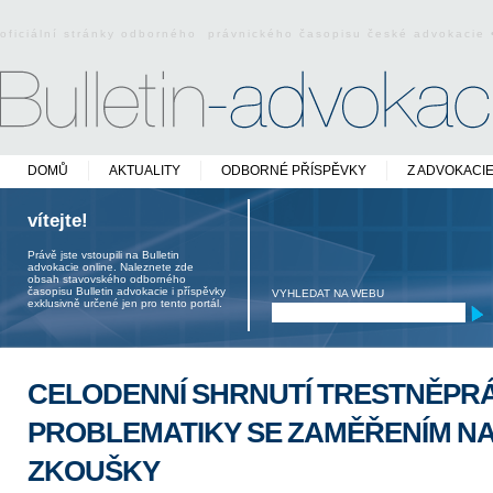
oficiální stránky odborného právnického časopisu české advokacie
DOMŮ
AKTUALITY
ODBORNÉ PŘÍSPĚVKY
Z ADVOKACI
vítejte!
Právě jste vstoupili na Bulletin
advokacie online. Naleznete zde
obsah stavovského odborného
časopisu Bulletin advokacie i příspěvky
VYHLEDAT NA WEBU
exklusivně určené jen pro tento portál.
CELODENNÍ SHRNUTÍ TRESTNĚPR
PROBLEMATIKY SE ZAMĚŘENÍM N
ZKOUŠKY