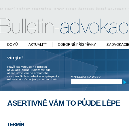
oficiální stránky odborného právnického časopisu české advokacie
DOMŮ
AKTUALITY
ODBORNÉ PŘÍSPĚVKY
Z ADVOKACI
vítejte!
Právě jste vstoupili na Bulletin
advokacie online. Naleznete zde
obsah stavovského odborného
časopisu Bulletin advokacie i příspěvky
VYHLEDAT NA WEBU
exklusivně určené jen pro tento portál.
ASERTIVNĚ VÁM TO PŮJDE LÉPE
TERMÍN