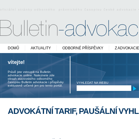
oficiální stránky odborného právnického časopisu české advokacie
DOMŮ
AKTUALITY
ODBORNÉ PŘÍSPĚVKY
Z ADVOKACI
vítejte!
Právě jste vstoupili na Bulletin
advokacie online. Naleznete zde
obsah stavovského odborného
časopisu Bulletin advokacie i příspěvky
VYHLEDAT NA WEBU
exklusivně určené jen pro tento portál.
ADVOKÁTNÍ TARIF, PAUŠÁLNÍ VYH