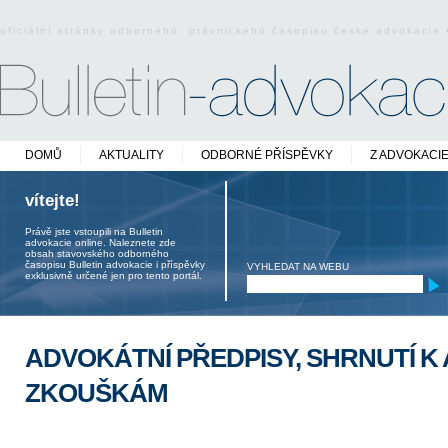
oficiální stránky odborného právnického časopisu české advokacie
DOMŮ
AKTUALITY
ODBORNÉ PŘÍSPĚVKY
Z ADVOKACI
vítejte!
Právě jste vstoupili na Bulletin
advokacie online. Naleznete zde
obsah stavovského odborného
časopisu Bulletin advokacie i příspěvky
VYHLEDAT NA WEBU
exklusivně určené jen pro tento portál.
ADVOKÁTNÍ PŘEDPISY, SHRNUTÍ 
ZKOUŠKÁM