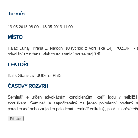
Termín
13.05.2013 08:00 - 13.05.2013 11:00
MÍSTO
Palác Dunaj, Praha 1, Národní 10 (vchod z Voršilské 14), POZOR ! - 
odvolání uzavřena, vlak touto stanicí pouze projíždí
LEKTOŘI
Balík Stanislav, JUDr. et PhDr.
ČASOVÝ ROZVRH
Seminář je určen advokátním koncipientům, kteří jdou v nejbliž
zkouškám. Seminář je započitatelný za jeden polodenní povinný s
poradenství nebo za jeden polodenní seminář volitelný, popř. za závěreč