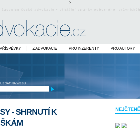
>
o časopisu české advokacie • oficiální stránky odborného právnick
PŘÍSPĚVKY
Z ADVOKACIE
PRO INZERENTY
PRO AUTORY
HLEDAT NA WEBU
NEJČTENĚ
Y - SHRNUTÍ K
UŠKÁM