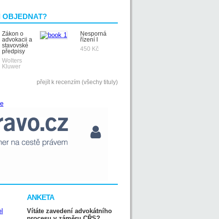
I OBJEDNAT?
Zákon o
Nesporná
advokacii a
řízení I
stavovské
450 Kč
předpisy
Wolters
Kluwer
přejít k recenzím (všechy tituly)
ANKETA
Vítáte zavedení advokátního
procesu v záměru CŘS?