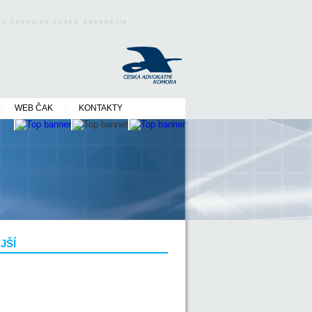
ého časopisu české advokacie
WEB ČAK
KONTAKTY
JŠÍ