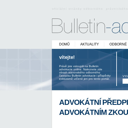
oficiální stránky odborného právnickéh
DOMŮ
AKTUALITY
ODBORNÉ 
vítejte!
Právě jste vstoupili na Bulletin
advokacie online. Naleznete zde
obsah stavovského odborného
časopisu Bulletin advokacie i příspěvky
VY
exklusivně určené jen pro tento portál.
ADVOKÁTNÍ PŘEDPIS
ADVOKÁTNÍM ZKO