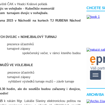
viště ČAK v Hradci Králové pořádá
CHCETE S
jic ve volejbale
–
Kubečkův memoriál
íkem turnajem dvojic v nohejbale.
ervna 2015 v Náchodě na kurtech TJ RUBENA Náchod
ÝCH DVOJIC + NOHEJBALOVÝ TURNAJ
ce účastníků
jové zápasy
večer, v rámci kterého budou
 MUŽŮ VE VOLEJBALE
ce účastníků
jové zápasy
ků turnaje mužů – závěr turnaje
3.30 hodin, ale do soutěže budou zařazeny i dvojice,
hodin!
ARCHIV BA
15
k rukám Mgr. Lukáše Slaniny elektronickou poštou na