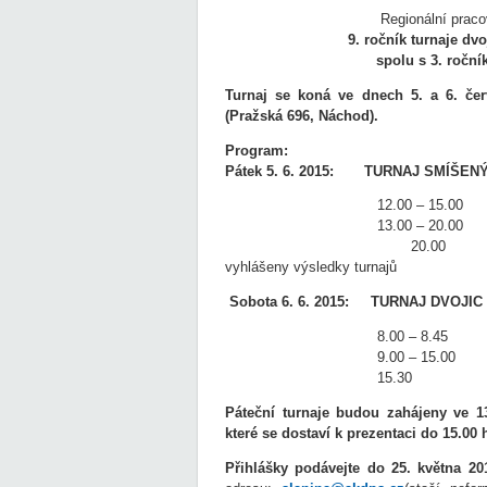
Regionální praco
9. ročník turnaje dvo
spolu s 3. ročn
Turnaj se koná ve dnech 5. a 6. č
(Pražská 696, Náchod).
Program:
Pátek 5. 6. 2015: TURNAJ SMÍŠEN
12.00 – 15.00 prezen
13.00 – 20.00 turna
20.00 společenský 
vyhlášeny výsledky turnajů
Sobota 6. 6. 2015:
TURNAJ DVOJIC
8.00 – 8.45 prezen
9.00 – 15.00 turna
15.30 vyhlášení výsled
Páteční turnaje budou zahájeny ve 1
které se dostaví k prezentaci do 15.00 
Přihlášky podávejte do 25. května 20