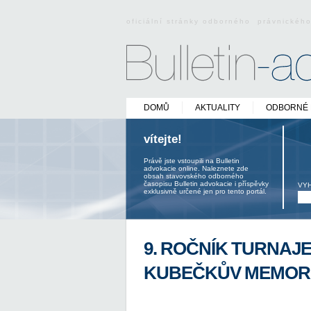
oficiální stránky odborného právnickéh
DOMŮ
AKTUALITY
ODBORNÉ 
vítejte!
Právě jste vstoupili na Bulletin
advokacie online. Naleznete zde
obsah stavovského odborného
časopisu Bulletin advokacie i příspěvky
VY
exklusivně určené jen pro tento portál.
9. ROČNÍK TURNAJE
KUBEČKŮV MEMOR