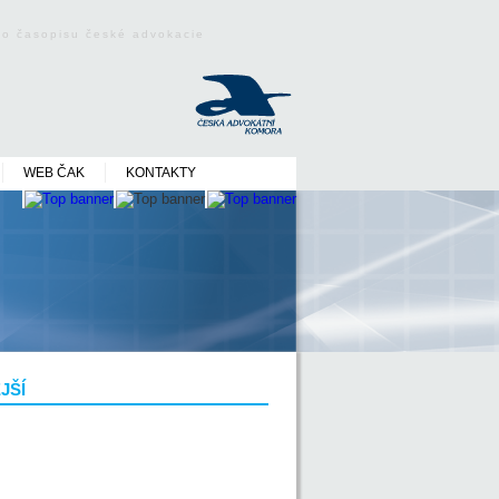
ého časopisu české advokacie
WEB ČAK
KONTAKTY
JŠÍ