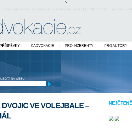
>
o časopisu české advokacie • oficiální stránky odborného právnick
PŘÍSPĚVKY
Z ADVOKACIE
PRO INZERENTY
PRO AUTORY
HLEDAT NA WEBU
NEJČTENĚ
 DVOJIC VE VOLEJBALE –
IÁL