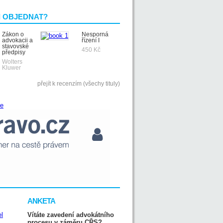
I OBJEDNAT?
Zákon o
Nesporná
advokacii a
řízení I
stavovské
450 Kč
předpisy
Wolters
Kluwer
přejít k recenzím (všechy tituly)
ANKETA
Vítáte zavedení advokátního
procesu v záměru CŘS?