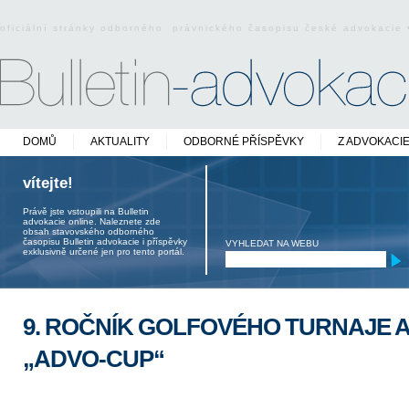
oficiální stránky odborného právnického časopisu české advokacie
DOMŮ
AKTUALITY
ODBORNÉ PŘÍSPĚVKY
Z ADVOKACI
vítejte!
Právě jste vstoupili na Bulletin
advokacie online. Naleznete zde
obsah stavovského odborného
časopisu Bulletin advokacie i příspěvky
VYHLEDAT NA WEBU
exklusivně určené jen pro tento portál.
9. ROČNÍK GOLFOVÉHO TURNAJE
„ADVO-CUP“