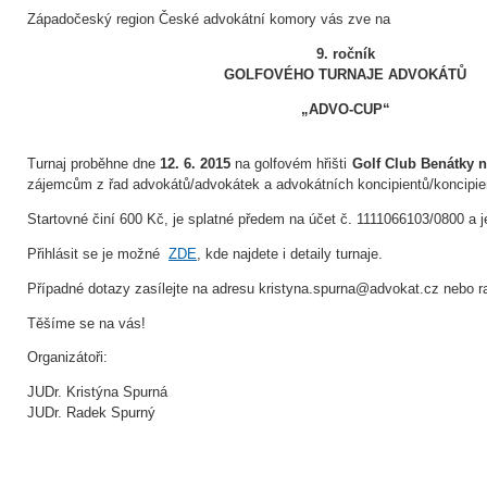
Západočeský region České advokátní komory vás zve na
9. ročník
GOLFOVÉHO TURNAJE ADVOKÁTŮ
„ADVO-CUP“
Turnaj proběhne dne
12. 6. 2015
na golfovém hřišti
Golf Club Benátky n
zájemcům z řad advokátů/advokátek a advokátních koncipientů/koncipie
Startovné činí 600 Kč, je splatné předem na účet č. 1111066103/0800 a j
Přihlásit se je možné
ZDE
, kde najdete i detaily turnaje.
Případné dotazy zasílejte na adresu kristyna.spurna@advokat.cz nebo 
Těšíme se na vás!
Organizátoři:
JUDr. Kristýna Spurná
JUDr. Radek Spurný