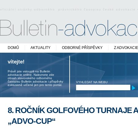
oficiální stránky odborného právnického časopisu české advokacie
DOMŮ
AKTUALITY
ODBORNÉ PŘÍSPĚVKY
Z ADVOKACI
vítejte!
Právě jste vstoupili na Bulletin
advokacie online. Naleznete zde
obsah stavovského odborného
časopisu Bulletin advokacie i příspěvky
VYHLEDAT NA WEBU
exklusivně určené jen pro tento portál.
8. ROČNÍK GOLFOVÉHO TURNAJE
„ADVO-CUP“