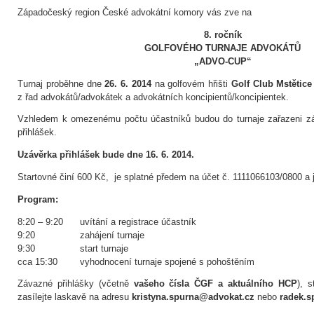
Západočeský region České advokátní komory vás zve na
8. ročník
GOLFOVÉHO TURNAJE ADVOKÁTŮ
„ADVO-CUP“
Turnaj proběhne dne
26. 6. 2014
na golfovém hřišti
Golf Club Mstětice
z řad advokátů/advokátek a advokátních koncipientů/koncipientek.
Vzhledem k omezenému počtu účastníků budou do turnaje zařazeni zá
přihlášek.
Uzávěrka přihlášek bude dne 16. 6. 2014.
Startovné činí 600 Kč, je splatné předem na účet č. 1111066103/0800 a 
Program:
8:20 – 9:20 uvítání a registrace účastník
9:20 zahájení turnaje
9:30 start turnaje
cca 15:30 vyhodnocení turnaje spojené s pohoštěním
Závazné přihlášky (včetně
vašeho čísla ČGF a aktuálního HCP
), s
zasílejte laskavě na adresu
kristyna.spurna@advokat.cz
nebo
radek.s