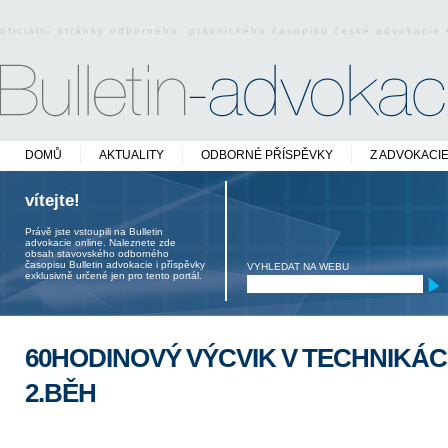
oficiální stránky odborného právnického časopisu české advokacie
DOMŮ
AKTUALITY
ODBORNÉ PŘÍSPĚVKY
Z ADVOKACI
vítejte!
Právě jste vstoupili na Bulletin
advokacie online. Naleznete zde
obsah stavovského odborného
časopisu Bulletin advokacie i příspěvky
VYHLEDAT NA WEBU
exklusivně určené jen pro tento portál.
60HODINOVÝ VÝCVIK V TECHNIKÁC
2.BĚH