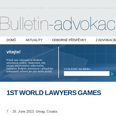
oficiální stránky odborného právnického časopisu české advokacie
DOMŮ
AKTUALITY
ODBORNÉ PŘÍSPĚVKY
Z ADVOKACI
vítejte!
Právě jste vstoupili na Bulletin
advokacie online. Naleznete zde
obsah stavovského odborného
časopisu Bulletin advokacie i příspěvky
VYHLEDAT NA WEBU
exklusivně určené jen pro tento portál.
1ST WORLD LAWYERS GAMES
7. - 16. June 2013, Umag, Croatia