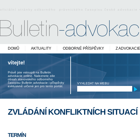
oficiální stránky odborného právnického časopisu české advokacie
DOMŮ
AKTUALITY
ODBORNÉ PŘÍSPĚVKY
Z ADVOKACI
vítejte!
Právě jste vstoupili na Bulletin
advokacie online. Naleznete zde
obsah stavovského odborného
časopisu Bulletin advokacie i příspěvky
VYHLEDAT NA WEBU
exklusivně určené jen pro tento portál.
ZVLÁDÁNÍ KONFLIKTNÍCH SITUACÍ
TERMÍN