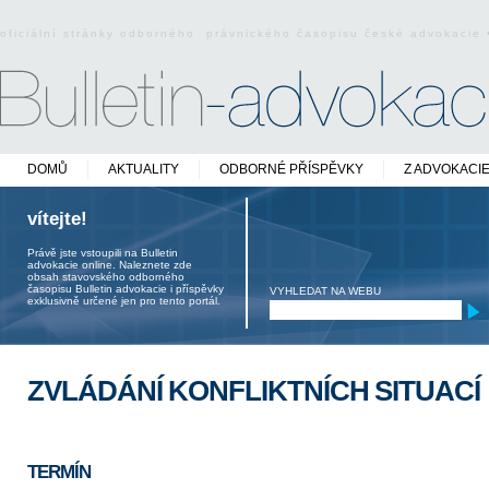
oficiální stránky odborného právnického časopisu české advokacie
DOMŮ
AKTUALITY
ODBORNÉ PŘÍSPĚVKY
Z ADVOKACI
vítejte!
Právě jste vstoupili na Bulletin
advokacie online. Naleznete zde
obsah stavovského odborného
časopisu Bulletin advokacie i příspěvky
VYHLEDAT NA WEBU
exklusivně určené jen pro tento portál.
ZVLÁDÁNÍ KONFLIKTNÍCH SITUACÍ
TERMÍN