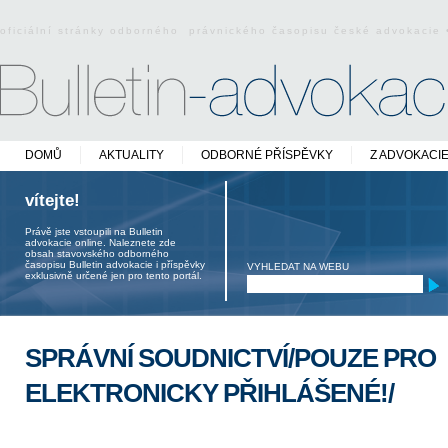
oficiální stránky odborného právnického časopisu české advokacie
DOMŮ
AKTUALITY
ODBORNÉ PŘÍSPĚVKY
Z ADVOKACI
vítejte!
Právě jste vstoupili na Bulletin
advokacie online. Naleznete zde
obsah stavovského odborného
časopisu Bulletin advokacie i příspěvky
VYHLEDAT NA WEBU
exklusivně určené jen pro tento portál.
SPRÁVNÍ SOUDNICTVÍ/POUZE PRO
ELEKTRONICKY PŘIHLÁŠENÉ!/