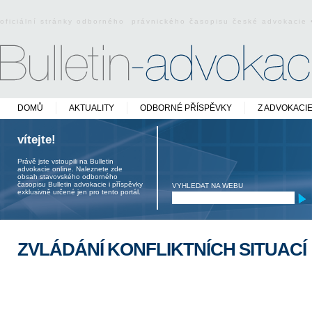
oficiální stránky odborného právnického časopisu české advokacie
DOMŮ
AKTUALITY
ODBORNÉ PŘÍSPĚVKY
Z ADVOKACI
vítejte!
Právě jste vstoupili na Bulletin
advokacie online. Naleznete zde
obsah stavovského odborného
časopisu Bulletin advokacie i příspěvky
VYHLEDAT NA WEBU
exklusivně určené jen pro tento portál.
ZVLÁDÁNÍ KONFLIKTNÍCH SITUACÍ