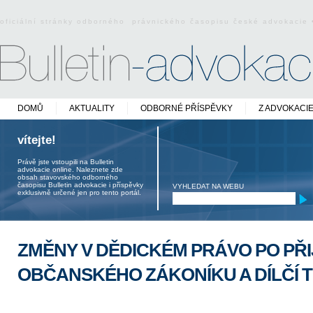
oficiální stránky odborného právnického časopisu české advokacie
DOMŮ
AKTUALITY
ODBORNÉ PŘÍSPĚVKY
Z ADVOKACI
vítejte!
Právě jste vstoupili na Bulletin
advokacie online. Naleznete zde
obsah stavovského odborného
časopisu Bulletin advokacie i příspěvky
VYHLEDAT NA WEBU
exklusivně určené jen pro tento portál.
ZMĚNY V DĚDICKÉM PRÁVO PO PŘI
OBČANSKÉHO ZÁKONÍKU A DÍLČÍ 